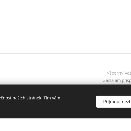
Všechny Vaše
Zasláním přísp
ečnost našich stránek. Tím vám
Přijmout nez