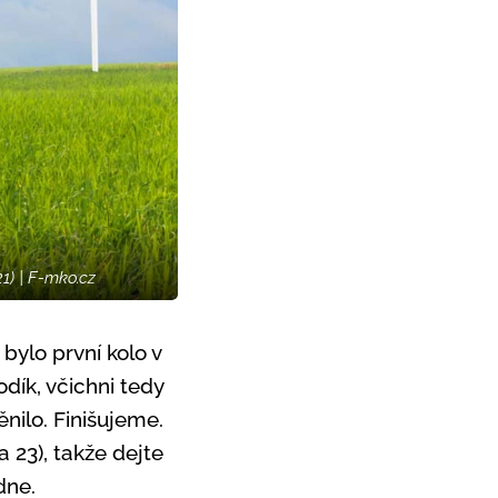
1) | F-mko.cz
bylo první kolo v
odík, včichni tedy
nilo. Finišujeme.
 23), takže dejte
dne.