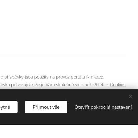
 příspěvky jsou použity na provoz portálu f-mko.cz.
ěvku potvrzujete, že je Vám skutečně více než 18 let.
Cookies
bytné
Přijmout vše
Otevřít pokročilá nastavení