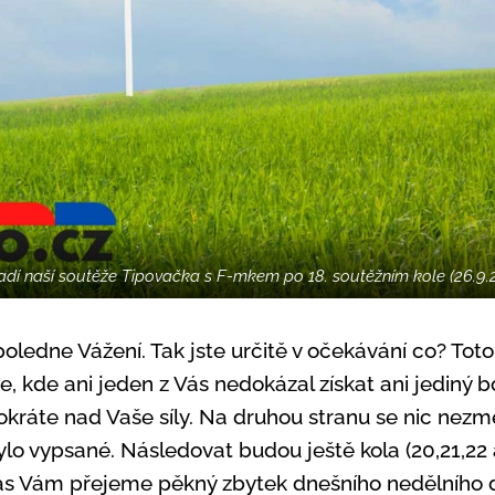
adí naší soutěže Tipovačka s F-mkem po 18. soutěžním kole (26.9.2
ledne Vážení. Tak jste určitě v očekávání co? Toto 
že, kde ani jeden z Vás nedokázal získat ani jediný b
tokráte nad Vaše síly. Na druhou stranu se nic nezmě
ylo vypsané. Následovat budou ještě kola (20,21,22 a
ás Vám přejeme pěkný zbytek dnešního nedělního 