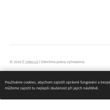
© 2021
F-mko.cz
| Všechna práva vyhrazena.
Obchodní podmínky
Používáme cookies, abychom zajistili správné fungování a bezp
Pravidla ochrany soukromí
můžeme zajistit tu nejlepší zkušenost při jejich návštěvě.