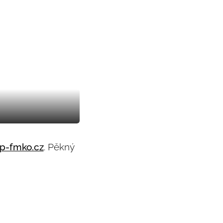
p-fmko.cz
. Pěkný