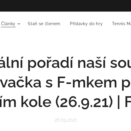
Články
Staň se členem
Přídavky do hry
Tennis M
ální pořadí naší so
vačka s F-mkem p
m kole (26.9.21) |
26.09.2021