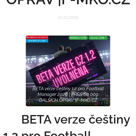
12.12.2025
BETA verze češtiny 1.2 pro Football
Manager 2026 | PŘES 60 000
DALŠÍCH OPRAV |F-MKO.CZ
🇨🇿 BETA verze češtiny
1.2 pro Football