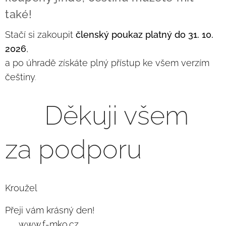
také!
Stačí si zakoupit
členský poukaz platný do 31. 10.
2026
,
a po úhradě získáte plný přístup ke všem verzím
češtiny
.
❤️ Děkuji všem
za podporu
Kroužel
Přeji vám krásný den!
🌐 www.f-mko.cz