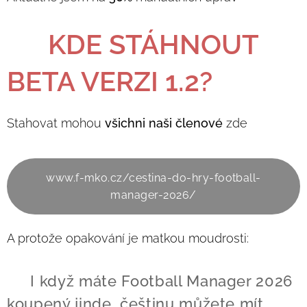
📥 KDE STÁHNOUT
BETA VERZI 1.2?
Stahovat mohou
všichni naši členové
zde
www.f-mko.cz/cestina-do-hry-football-
manager-2026/
A protože opakování je matkou moudrosti:
📌 I když máte Football Manager 2026
koupený jinde, češtinu můžete mít