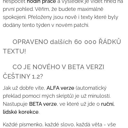
nespočet
hodin práce
a výsledek je vidět hned na
první pohled. Věřím, že budete maximálně
spokojeni. Přeloženy jsou nově i texty které byly
dodány tento týden v novém patchi.
💥 OPRAVENO dalších 60 000 ŘÁDKŮ
TEXTU!
🆕 CO JE NOVÉHO V BETA VERZI
ČEŠTINY 1.2?
Jak už dobře víte,
ALFA verze
(automatický
překlad pomocí mých skriptů) je už minulostí.
Nastupuje
BETA verze
, ve které už jde o
ruční,
lidské korekce
.
Každé písmenko, každé slovo, každá věta - vše