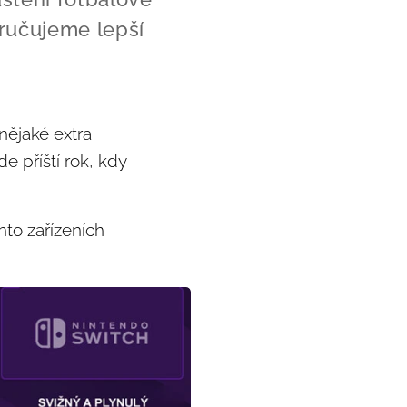
oručujeme lepší
nějaké extra
 příští rok, kdy
hto zařízeních