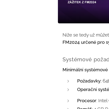
Níže se tedy už může
FM2024 určené pro s
Systémové požad
Minimální systémové
Požadavky:
64b
Operační syst
Procesor
:
Inte
Paměť:
4 GB 