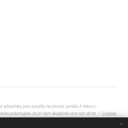
 příspěvky jsou použity na provoz portálu f-mko.cz.
ěvku potvrzujete, že je Vám skutečně více než 18 let.
Cookies