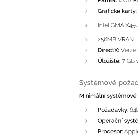
Grafické karty:
Intel GMA X45
256MB VRAN
DirectX:
Verze 
Úložiště:
7 GB 
Systémové požad
Minimální systémové
Požadavky
: 6
Operační syst
Procesor
:
Apple