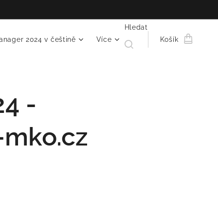
Hledat
anager 2024 v češtině
Více
Košík
4 -
-mko.c
z