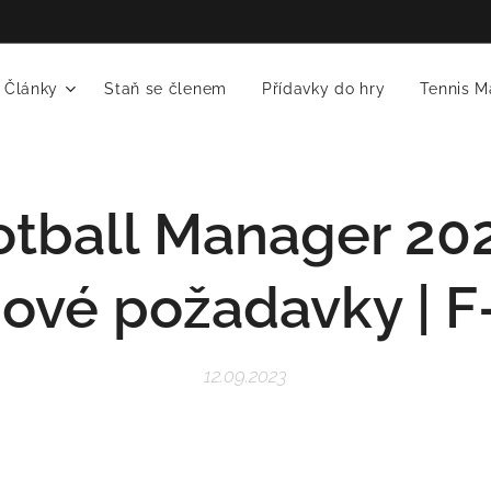
Články
Staň se členem
Přídavky do hry
Tennis M
otball Manager 202
ové požadavky | F
12.09.2023