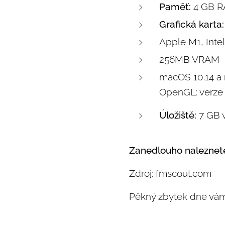
Paměť:
4 GB 
Grafická karta:
Apple M1, Int
256MB VRAM
macOS 10.14 a n
OpenGL: verze 
Úložiště:
7 GB 
Zanedlouho naleznet
Zdroj: fmscout.com
Pěkný zbytek dne vá