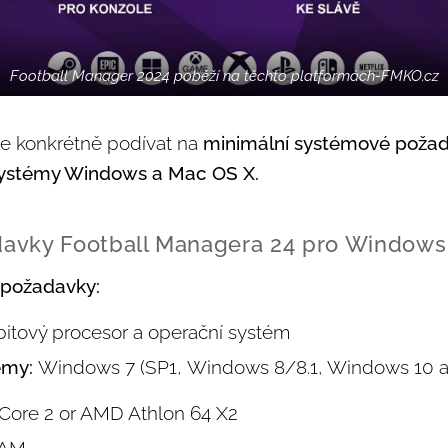
Football Manager 2024 poběží na těchto platformách-FMKO.cz
te konkrétně podívat na
minimální systémové požad
ystémy Windows a Mac OS X.
avky Football Managera 24 pro Window
 požadavky:
itový procesor a operační systém
émy:
Windows 7 (SP1, Windows 8/8.1, Windows 10 
l Core 2 or AMD Athlon 64 X2
RAM