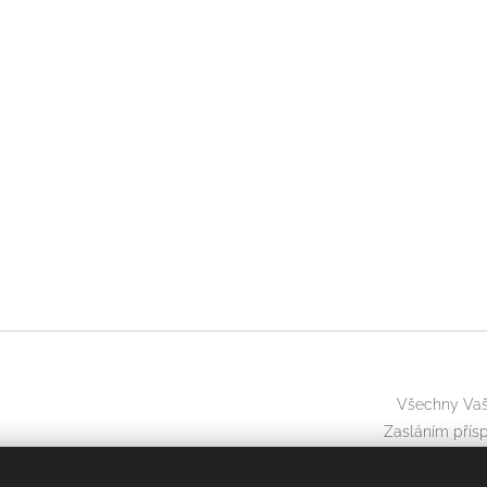
Všechny Vaše
Zasláním přísp