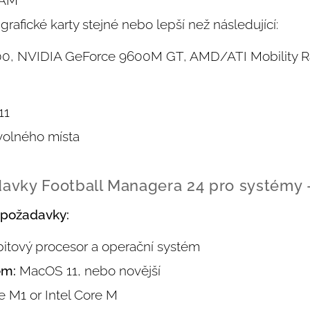
grafické karty stejné nebo lepší než následující:
00, NVIDIA GeForce 9600M GT, AMD/ATI Mobility 
11
volného místa
avky Football Managera 24 pro systémy 
 požadavky:
4bitový procesor a operační systém
ém:
MacOS 11, nebo novější
 M1 or Intel Core M