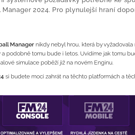
l Manager 2024. Pro plynulejší hraní dop
ball Manager
nikdy nebyl hrou, která by vyžadovala 
 podobně tomu bude i letos. Uvidíme jak tomu bude
tbalové simulace poběží již na novém Enginu.
24
si budete moci zahrát na těchto platformách a těc