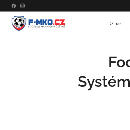
O nás
Fo
Systém