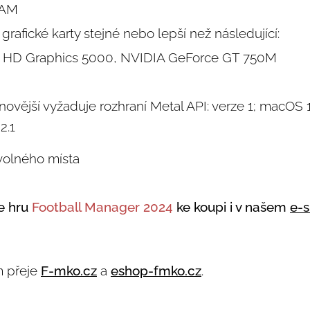
RAM
grafické karty stejné nebo lepší než následující:
el HD Graphics 5000, NVIDIA GeForce GT 750M
ovější vyžaduje rozhraní Metal API: verze 1; macOS 1
2.1
volného místa
e hru
Football Manager 2024
ke koupi i v našem
e-
m přeje
F-mko.cz
a
eshop-fmko.cz
.