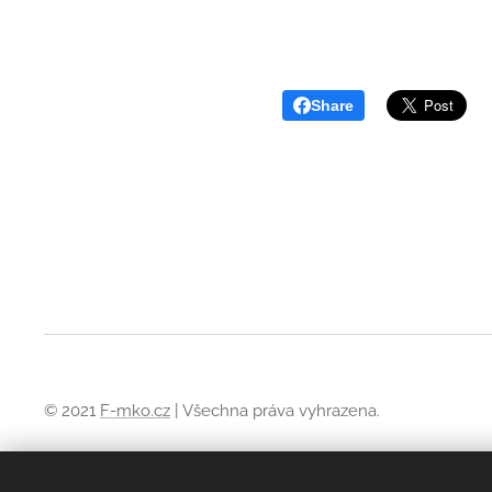
Share
© 2021
F-mko.cz
| Všechna práva vyhrazena.
Obchodní podmínky