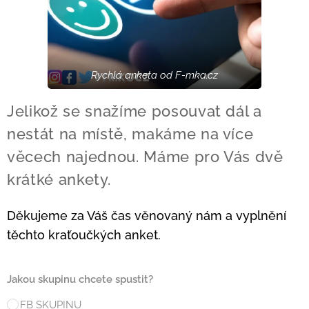
Rychlá anketa od F-mka.cz
Jelikož se snažíme posouvat dál a
nestát na místě, makáme na více
věcech najednou. Máme pro Vás dvě
krátké ankety.
Děkujeme za Váš čas věnovaný nám a vyplnění
těchto kraťoučkých anket.
Jakou skupinu chcete spustit?
FB SKUPINU