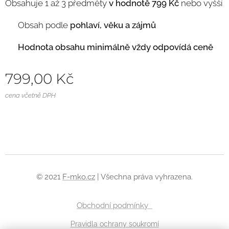
Obsahuje 1 až 3 předměty
v hodnotě 799 Kč
nebo vyšší
✅
Obsah podle
pohlaví, věku a zájmů
✅ Hodnota obsahu minimálně vždy odpovídá ceně
799,00
Kč
cena včetně DPH
© 2021
F-mko.cz
| Všechna práva vyhrazena.
Obchodní podmínky
Pravidla ochrany soukromí