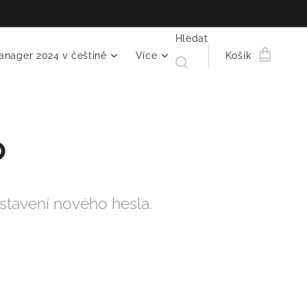
Hledat
anager 2024 v češtině
Více
Košík
o
stavení nového hesla.