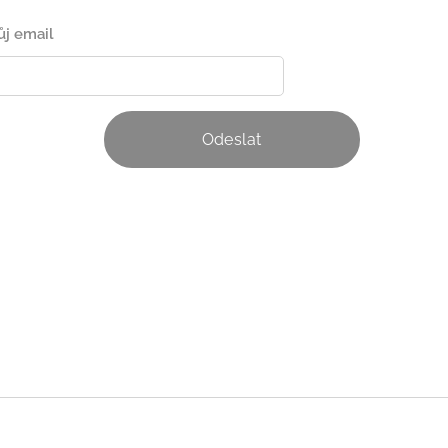
ůj email
Odeslat