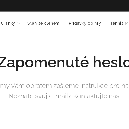
Články
Staň se členem
Přídavky do hry
Tennis M
Zapomenuté hesl
a my Vám obratem zašleme instrukce pro na
Neznáte svůj e-mail? Kontaktujte nás!