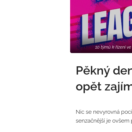
10 týmů k řízení v
Pěkný den
opět zají
Nic se nevyrovná poci
senzačnější je ovšem 