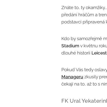
Znáte to, ty okamžiky.
předání hráčům a trené
podstavci připravená k
Kdo by samozřejmě mo
Stadium
v květnu rok
dlouhé historii
Leicest
Pokud Vás tedy oslavy
Manageru
zkusily pre
čekají na to, až to s 
FK Ural Yekateri