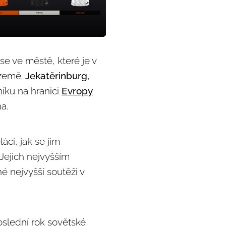
se ve městě, které je v
 země.
Jekatěrinburg
,
níku na hranici
Evropy
a.
áci, jak se jim
 Jejich nejvyšším
é nejvyšší soutěži v
oslední rok sovětské