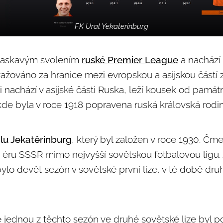
FK Ural Yekaterinburg
s laskavým svolením
ruské Premier League
a nachází 
žováno za hranice mezi evropskou a asijskou částí
i nachází v asijské části Ruska, leží kousek od památ
de byla v roce 1918 popravena ruská královská rodin
lu Jekatěrinburg
, který byl založen v roce 1930. Čmel
ou éru SSSR mimo nejvyšší sovětskou fotbalovou ligu.
lo devět sezón v sovětské první lize, v té době druh
že jednou z těchto sezón ve druhé sovětské lize byl p