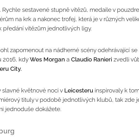
... Rychle sestavené stupně vítězů, medaile v pouzdr
rům na krk a nakonec trofej, která je v různých veli
 předání vítězům jednotlivých ligy.
hl zapomenout na nádherné scény odehrávající se
u 2016, kdy
Wes Morgan
a
Claudio Ranieri
zvedli vůb
eru City.
 slavné květnové noci v
Leicesteru
inspirovaly k to
miérový tituly v podobě jednotlivých klubů, tak zde 
nimi jednoduše dokážete.
nburg