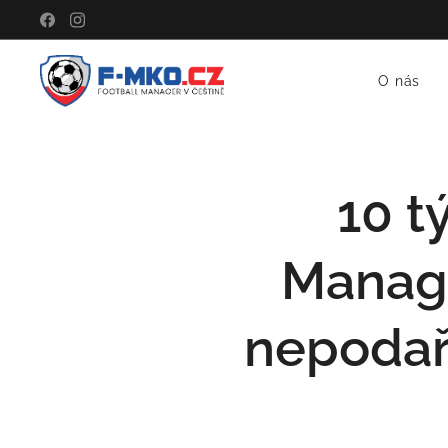
O nás
10 t
Manage
nepodařil