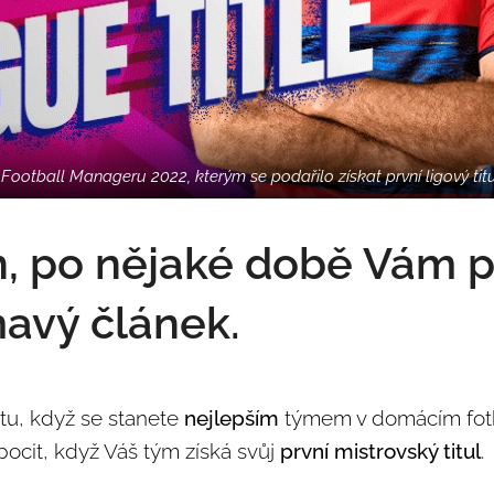
e Football Manageru 2022, kterým se podařilo získat první ligový tit
, po nějaké době Vám p
mavý článek.
tu, když se stanete
nejlepším
týmem v domácím fotb
pocit, když Váš tým získá svůj
první mistrovský titul
.