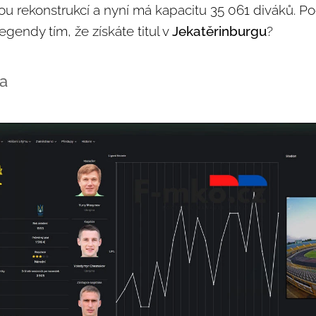
ou rekonstrukcí a nyní má kapacitu 35 061 diváků. P
egendy tím, že získáte titul v
Jekatěrinburgu
?
va