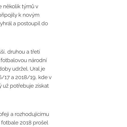
že několik týmů v
připojily k novým
yhrál a postoupil do
í, druhou a třetí
 fotbalovou národní
doby udržel. Ural je
6/17 a 2018/19, kde v
ý už potřebuje získat
ofeji a rozhodujícímu
 fotbale 2018 prošel