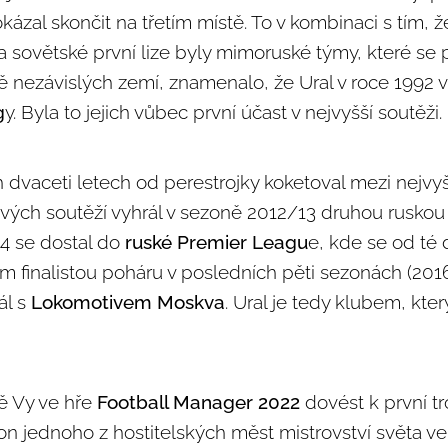
okázal skončit na třetím místě. To v kombinaci s tím, 
 a sovětské první lize byly mimoruské týmy, které se 
 nezávislých zemí, znamenalo, že Ural v roce 1992 v
g
y. Byla to jejich vůbec první účast v nejvyšší soutěži.
h dvaceti letech od perestrojky koketoval mezi nejvyšš
ových soutěží vyhrál v sezoně 2012/13 druhou ruskou
14 se dostal do
ruské Premier Leagu
e, kde se od té 
m finalistou poháru v posledních pěti sezonách (201
ál s
Lokomotivem Moskva
. Ural je tedy klubem, kter
ě Vy ve hře
Football Manager 2022
dovést k první tr
on jednoho z hostitelských měst mistrovství světa ve