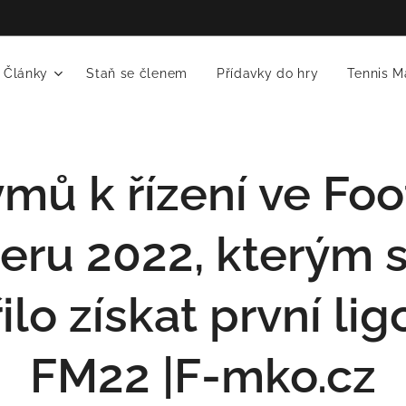
Články
Staň se členem
Přídavky do hry
Tennis M
ýmů k řízení ve Foo
ru 2022, kterým s
o získat první ligo
FM22 |F-mko.cz