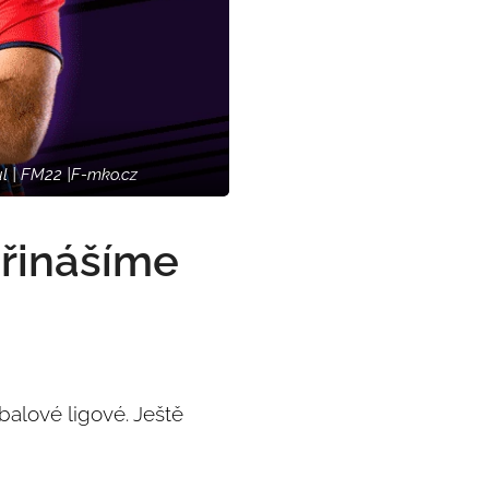
ul | FM22 |F-mko.cz
řinášíme
alové ligové. Ještě