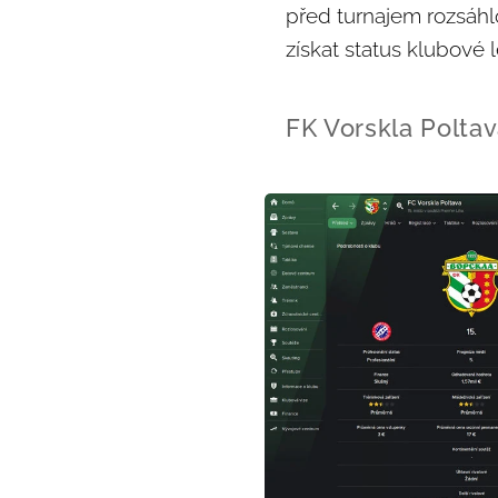
před turnajem rozsáhl
získat status klubové l
FK Vorskla Polta