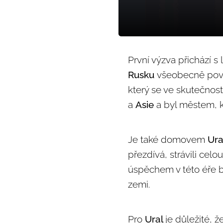
První výzva přichází 
Rusku
všeobecně pova
který se ve skutečnost
a
Asie
a byl městem, k
Je také domovem
Ura
přezdívá, strávili cel
úspěchem v této éře by
zemi.
Pro
Ural
je důležité, 