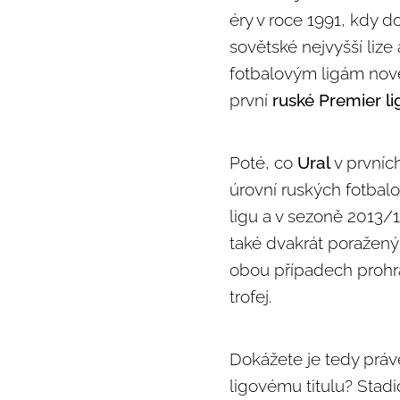
éry v roce 1991, kdy d
sovětské nejvyšší lize
fotbalovým ligám nově
první
ruské Premier li
Poté, co
Ural
v prvníc
úrovní ruských fotbal
ligu a v sezoně 2013/
také dvakrát poražený
obou případech prohr
trofej.
Dokážete je tedy práv
ligovému titulu? Stadi