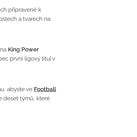
ech připravené k
kostech a tvarech na
 na
King Power
ec první ligový titul v
mu, abyste ve
Football
je deset týmů, které