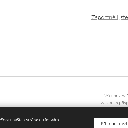
Zapomněli jste
Všechny Vaše
Zasláním přísp
ečnost našich stránek. Tím vám
Přijmout nez