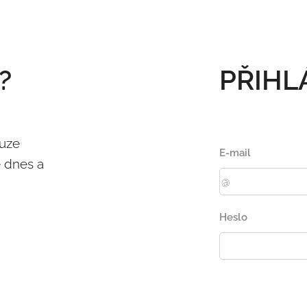
?
PŘIHL
ouze
E-mail
ě dnes a
Heslo