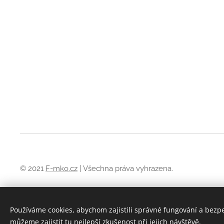
© 2021
F-mko.cz
| Všechna práva vyhrazena.
Obchodní podmínky
Používáme cookies, abychom zajistili správné fungování a bezp
Pravidla ochrany soukromí
můžeme zajistit tu nejlepší zkušenost při jejich návštěvě.