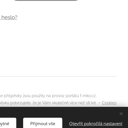
 heslo?
 příspěvky jsou použity na provoz portálu f-mko.cz.
ěvku potvrzujete, že je Vám skutečně více než 18 let.
Cookies
bytné
Přijmout vše
Otevřít pokročilá nastavení