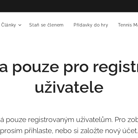
Články
Staň se členem
Přídavky do hry
Tennis M
a pouze pro regis
uživatele
ná pouze registrovaným uživatelům. Pro zob
prosím přihlaste, nebo si založte nový účet.