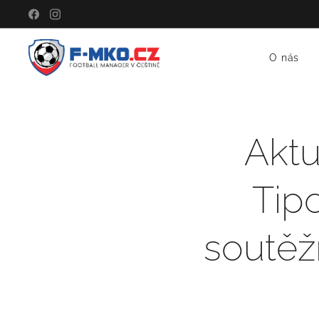
O nás
Aktu
Tip
soutěžn