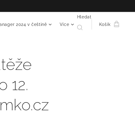
Hledat
anager 2024 v češtině
Více
Košík
utěže
 12.
F-mko.cz