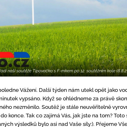
řadí naší soutěže Tipovačka s F-mkem po 12. soutěžním kole (8.8.21
oledne Vážení. Další týden nám utekl opět jako vod
 minutek vypsáno. Když se ohlédneme za právě sko
ného nezměnilo. Soutěž je stále neuvěřitelně vyrov
o konce. Tak co zajímá Vás, jak jste na tom? Toto 
ných výsledků bylo asi nad Vaše síly:). Přejeme Vš