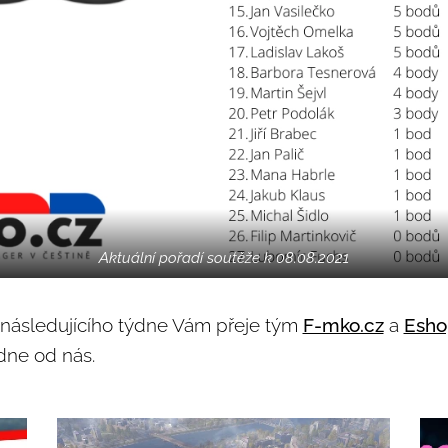
Aktuální pořadí soutěže k 08.08.2021
následujícího týdne Vám přeje tým
F-mko.cz
a
Esho
dne od nás.