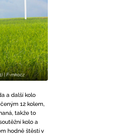
) | F-mko.cz
a a další kolo
nčeným 12 kolem,
naná, takže to
soutěžní kolo a
em hodně štěstí v