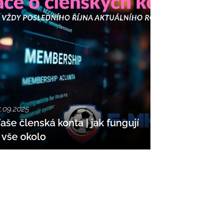
1.09.2025
aše členská konta | jak fungují
 vše okol
o