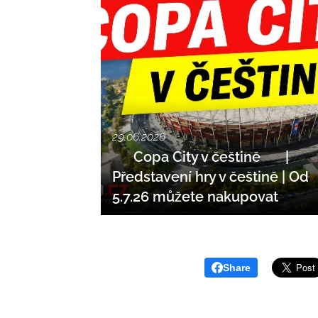
29.06.2026
🔥 Copa City v češtině 🇨🇿 |
Představení hry v češtině | Od
5.7.26 můžete nakupovat
Share