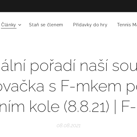
Články
Staň se členem
Přídavky do hry
Tennis M
ální pořadí naší so
ovačka s F-mkem po
ím kole (8.8.21) | 
08.08.2021