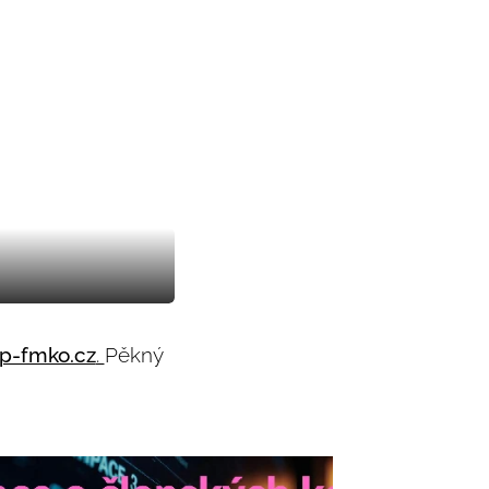
p-fmko.cz
.
Pěkný