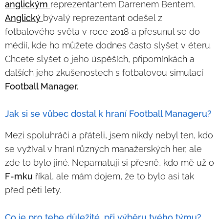
anglickým
reprezentantem Darrenem Bentem.
Anglický
bývalý reprezentant odešel z
fotbalového světa v roce 2018 a přesunul se do
médií, kde ho můžete dodnes často slyšet v éteru.
Chcete slyšet o jeho úspěších, připomínkách a
dalších jeho zkušenostech s fotbalovou simulací
Football Manager.
Jak si se vůbec dostal k hraní Football Manageru?
Mezi spoluhráči a přáteli, jsem nikdy nebyl ten, kdo
se vyžíval v hraní různých manažerských her, ale
zde to bylo jiné. Nepamatuji si přesně, kdo mě už o
F-mku
říkal, ale mám dojem, že to bylo asi tak
před pěti lety.
Co je pro tebe důležité, při výběru tvého týmu?