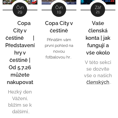
Zář
Čvn
Čvn
21
29
19
Vaše
🔥 Copa
Copa City v
členská
City v
češtině
konta | jak
češtině 🇨🇿 |
Přináším vám
fungují a
Představení
první pohled na
novou
vše okol
o
hry v
fotbalovou hru
češtině |
V této sekci
Copa City,
Od 5.7.26
se dozvíte
kterou pro vás
můžete
opět překládám
vše o našich
a bude to
nakupovat
členských
pecka.
kontech
.
Hezký den
Všechny
Vážení,
otázky a
blížím se k
odpověďi.
dalšími