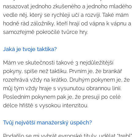
nasazovat jednoho zkušeného a jednoho mladého
vedle něj, který se rychleji učí a rozvíjí. Také mám
hodně rád záložníky, kteří hrají od vápna k vápnu a
samozřejmě pokročilé tvůrce hry.
Jaká je tvoje taktika?
Mám ve skutečnosti takové 3 nejdůležitější
pokyny, spíše než taktiku. Prvním je, že brankář
rozehrává vždy na krátko. Druhým pokynem je, že
můj tým vždy hraje s vysunutou obrannou linií.
Posledním pokynem pak je, že presuji po celé
délce hřiště s vysokou intenzitou.
Tvůj největší manažerský úspěch?
Podařilo se mi vyhrát evropské tituly, udělat "trebl"