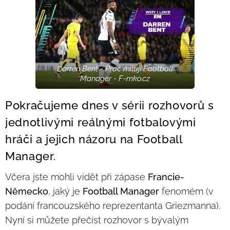
Darren Bent - Proč miluji Football
Manager - F-mko.cz
Pokračujeme dnes v sérii rozhovorů s
jednotlivými reálnými fotbalovými
hráči a jejich názoru na Football
Manager.
Včera jste mohli vidět při zápase
Francie-
Německo
, jaký je
Football Manager
fenomém (v
podání francouzského reprezentanta Griezmanna).
Nyní si můžete přečíst rozhovor s bývalým