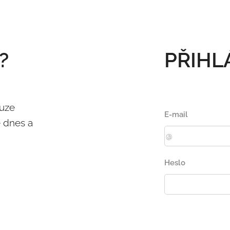
?
PŘIHL
ouze
E-mail
ě dnes a
Heslo