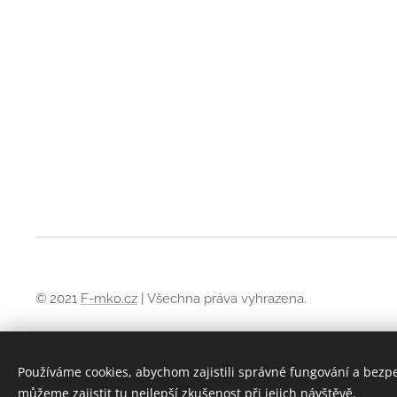
© 2021
F-mko.cz
| Všechna práva vyhrazena.
Obchodní podmínky
Používáme cookies, abychom zajistili správné fungování a bezp
Pravidla ochrany soukromí
můžeme zajistit tu nejlepší zkušenost při jejich návštěvě.