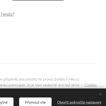
 heslo?
 příspěvky jsou použity na provoz portálu f-mko.cz.
ěvku potvrzujete, že je Vám skutečně více než 18 let.
Cookies
bytné
Přijmout vše
Otevřít pokročilá nastavení