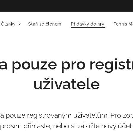
Články
Staň se členem
Přídavky do hry
Tennis M
a pouze pro regis
uživatele
ná pouze registrovaným uživatelům. Pro zob
prosím přihlaste, nebo si založte nový účet.