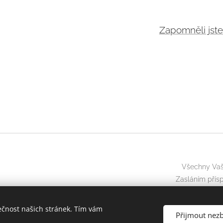
Zapomněli jste
Všechny Vaše
Zasláním přísp
ečnost našich stránek. Tím vám
Přijmout nez