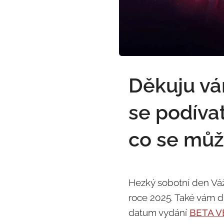
Děkuju vá
se podíva
co se můž
Hezký sobotní den Váž
roce 2025. Také vám dn
datum vydání
BETA VE