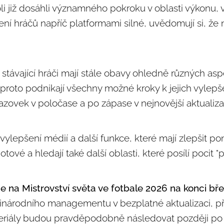
oli již dosáhli významného pokroku v oblasti výkonu, v
ení hráčů napříč platformami silné, uvědomují si, ž
 stávající hráči mají stále obavy ohledně různých as
 proto podnikají všechny možné kroky k jejich vylepšen
azovek v poločase a po zápase v nejnovější aktualiz
ylepšení médií a další funkce, které mají zlepšit po
tové a hledají také další oblasti, které posílí pocit 
ce na Mistrovství světa ve fotbale 2026 na konci bř
národního managementu v bezplatné aktualizaci, př
ateriály budou pravděpodobně následovat později po 