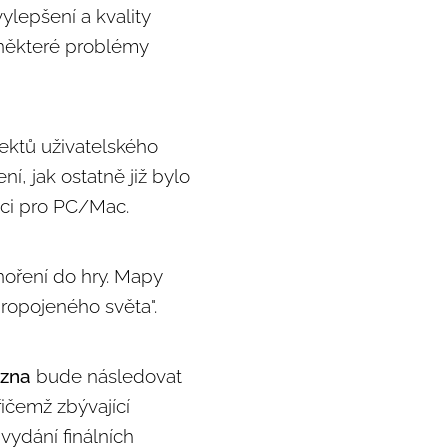
ylepšení a kvality
e některé problémy
pektů uživatelského
í, jak ostatně již bylo
aci pro PC/Mac.
noření do hry. Mapy
"propojeného světa".
ezna
bude následovat
ičemž zbývající
vydání finálních