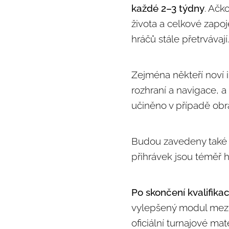
každé 2–3 týdny
. Ačk
života a celkové zapoj
hráčů stále přetrvávají.
Zejména někteří noví i
rozhraní a navigace, a
učiněno v případě obr
Budou zavedeny také v
přihrávek jsou téměř ho
Po skončení kvalifika
vylepšený modul mezi
oficiální turnajové m