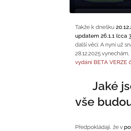
Takže k dnešku
20.12
updatem 26.1.1 (cca 
další věci. A nyní už 
28.12.2025 vynechám, 
vydání BETA VERZE če
🆕 Jaké j
vše budou
Předpokládají, že v
po