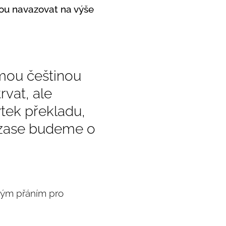
dou navazovat na výše
 mou češtinou
rvat, ale
ytek překladu,
. zase budeme o
iným přáním pro