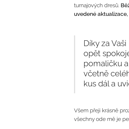
turnajových dresů.
Běž
uvedené aktualizace,
Díky za Vaši
opět spokoje
pomaličku a 
včetně celéh
kus dál a uv
Všem přeji krásně pro
všechny ode mě je pevn