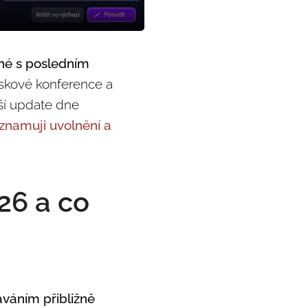
ané s posledním
tiskové konference a
lší update dne
znamuji uvolnění a
26 a co
váním přibližně