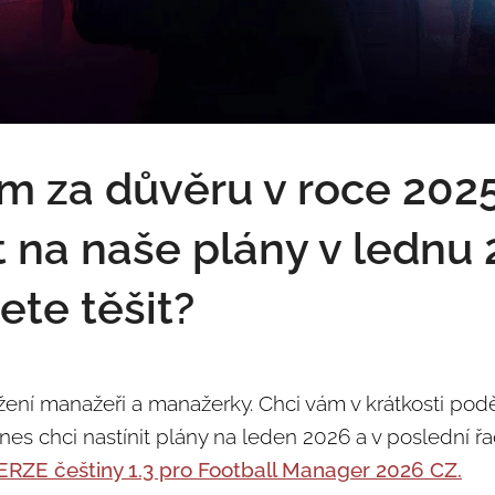
m za důvěru v roce 202
t na naše plány v lednu
ete těšit?
ení manažeři a manažerky. Chci vám v krátkosti pod
es chci nastínit plány na leden 2026 a v poslední ř
RZE češtiny 1.3 pro Football Manager 2026 CZ.