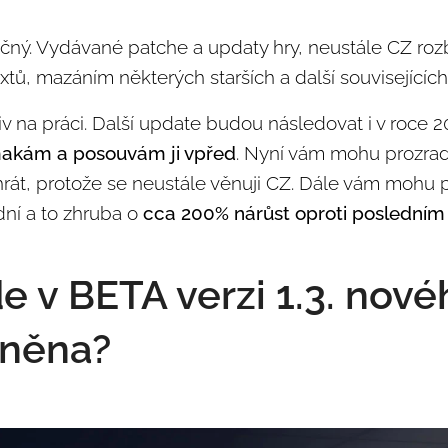
čný. Vydávané patche a updaty hry, neustále CZ rozb
xtů, mazáním některých starších a další souvisejícíc
iv na práci. Další update budou následovat i v roce 
makám a posouvám ji vpřed
. Nyní vám mohu prozradi
rát, protože se neustále věnuji CZ. Dále vám mohu pr
dní a to zhruba o
cca 200% nárůst oproti posledním
de v BETA verzi 1.3. nov
lněna?