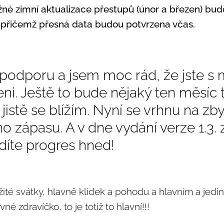
né zimní aktualizace přestupů (únor a březen) bu
 přičemž přesná data budou potvrzena včas.
 podporu a jsem moc rád, že jste s
ni. Ještě to bude nějaký ten měsíc t
jistě se blížím. Nyní se vrhnu na zb
o zápasu. A v dne vydání verze 1.3
idíte progres hned!
žité svátky, hlavně klídek a pohodu a hlavním a jed
é zdravíčko, to je totiž to hlavní!!!