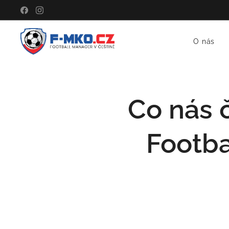
O nás
Co nás 
Footba