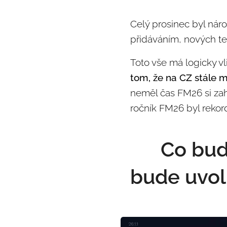
Celý prosinec byl náro
přidáváním, nových te
Toto vše má logicky vl
tom, že na CZ stále 
neměl čas FM26 si zah
ročník FM26 byl rekor
🇨🇿 Co bu
bude uvo