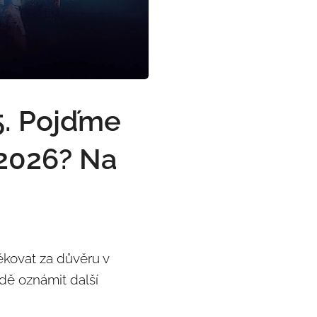
5. Pojďme
 2026? Na
ěkovat za důvěru v
adě oznámit další