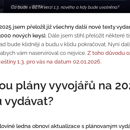
Co bude v BETA verzi 1.3. nového a kdy bude uvolněna?
.2025 jsem přeložil již všechny další nové texty vyd
3000 nových keys).
Dále jsem stihl přeložit některé 
snad bude klidněji a budu v klidu pokračovat. Nyní da
abych vám naservíroval co nejvíce.
Z toho důvodu o
štiny 1.3. pro vás na datum 02.01.2026.
sou plány vyvojářů na 20
 vydávat?
lovině ledna obnoví aktualizace s plánovaným vydá