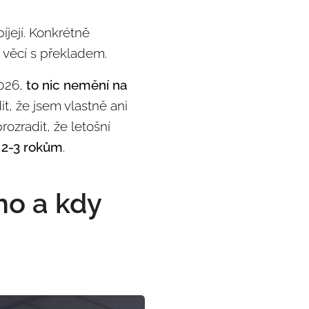
íjejí. Konkrétně
h věcí s překladem.
2026,
to nic nemění na
t, že jsem vlastně ani
ozradit, že letošní
 2-3 rokům
.
ého a kdy