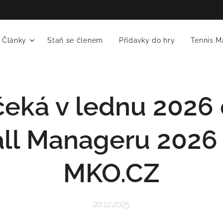
Články
Staň se členem
Přídavky do hry
Tennis M
čeká v lednu 2026
ll Manageru 2026 
MKO.C
Z
20.12.2025