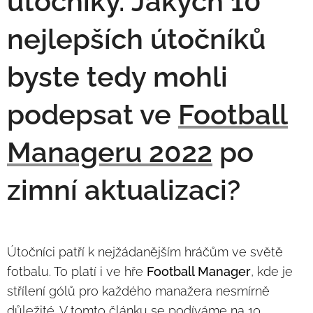
útočníky. Jakých 10
nejlepších útočníků
byste tedy mohli
podepsat ve
Football
Manageru 2022
po
zimní aktualizaci?
Útočníci patří k nejžádanějším hráčům ve světě
fotbalu. To platí i ve hře
Football Manager
, kde je
střílení gólů pro každého manažera nesmírně
důležité. V tomto článku se podíváme na 10