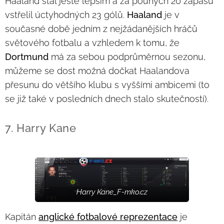
Haaland stal ještě lepším a za pouhých 20 zápasů
vstřelil úctyhodných 23 gólů.
Haaland
je v
současné době jedním z nejžádanějších hráčů
světového fotbalu a vzhledem k tomu, že
Dortmund
má za sebou podprůměrnou sezonu,
můžeme se dost možná dočkat Haalandova
přesunu do většího klubu s vyššími ambicemi (to
se již také v posledních dnech stalo skutečností).
7. Harry Kane
Harry Kane_F-mko.cz
Kapitán
anglické fotbalové reprezentace
je