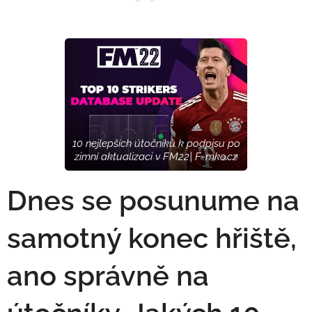
10 nejlepších útočníků k podpisu po
zimní aktualizaci v FM22| F-mko.cz
Dnes se posunume na
samotný konec hřiště,
ano správně na