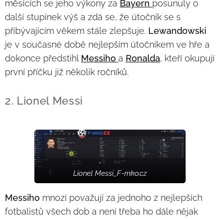
měsících se jeho výkony za
Bayern
posunuly o
další stupínek výš a zdá se, že útočník se s
přibývajícím věkem stále zlepšuje.
Lewandowski
je v současné době nejlepším útočníkem ve hře a
dokonce předstihl
Messiho
a
Ronalda
, kteří okupují
první příčku již několik ročníků.
2. Lionel Messi
Lionel Messi_F-mko.cz
Messiho
mnozí považují za jednoho z nejlepších
fotbalistů všech dob a není třeba ho dále nějak