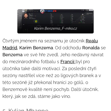
Karim Benzema_F-mko.cz
Čtvrtým jménem na seznamu je útočník
Realu
Madrid
, Karim Benzema
. Od odchodu
Ronalda
se
Benzema
ve své hře zvedl. Jeho nedávný návrat
do mezinárodního fotbalu s
Francií
byl pro
útočníka také další motivací. Za poslední čtyři
sezóny nastřílel více než 20 ligových branek a v
této sezóně již překonal hranici 20 gólů, o
Benzemově kvalitě není pochyb. Další útočník,
který, jak se zdá, stárne jako víno.
5. Kylian Mbappe