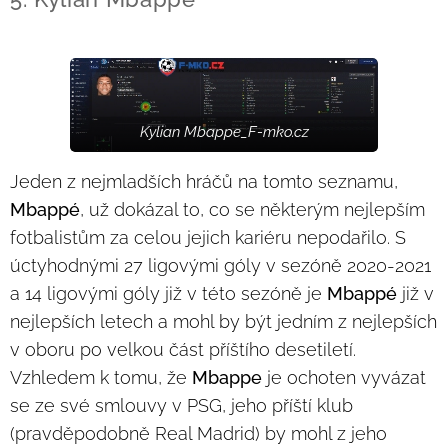
Kylian Mbappe_F-mko.cz
Jeden z nejmladších hráčů na tomto seznamu,
Mbappé
, už dokázal to, co se některým nejlepším
fotbalistům za celou jejich kariéru nepodařilo. S
úctyhodnými 27 ligovými góly v sezóně 2020-2021
a 14 ligovými góly již v této sezóně je
Mbappé
již v
nejlepších letech a mohl by být jedním z nejlepších
v oboru po velkou část příštího desetiletí.
Vzhledem k tomu, že
Mbappe
je ochoten vyvázat
se ze své smlouvy v PSG, jeho příští klub
(pravděpodobně Real Madrid) by mohl z jeho