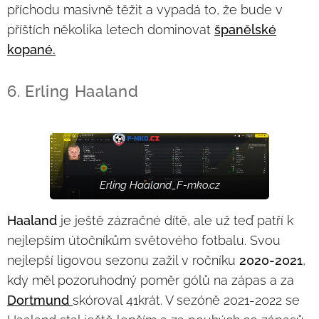
příchodu masivně těžit a vypadá to, že bude v
příštích několika letech dominovat
španělské
kopané.
6. Erling Haaland
Erling Haaland_F-mko.cz
Haaland
je ještě zázračné dítě, ale už teď patří k
nejlepším útočníkům světového fotbalu. Svou
nejlepší ligovou sezonu zažil v ročníku
2020-2021
,
kdy měl pozoruhodný poměr gólů na zápas a za
Dortmund
skóroval 41krát. V sezóně 2021-2022 se