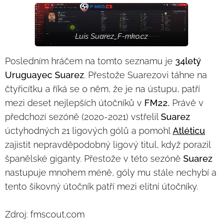
Luis Suarez_F-mko.cz
Posledním hráčem na tomto seznamu je
34letý
Uruguayec Suarez
. Přestože Suarezovi táhne na
čtyřicítku a říká se o něm, že je na ústupu, patří
mezi deset nejlepších útočníků v
FM22.
Právě v
předchozí sezóně (2020-2021) vstřelil
Suarez
úctyhodných 21 ligových gólů a pomohl
Atléticu
zajistit nepravděpodobný ligový titul, když porazil
španělské giganty. Přestože v této sezóně
Suarez
nastupuje mnohem méně, góly mu stále nechybí a
tento šikovný útočník patří mezi elitní útočníky.
Zdroj: fmscout.com