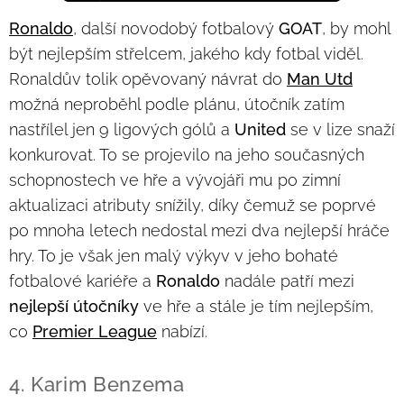
Ronaldo
, další novodobý fotbalový
GOAT
, by mohl
být nejlepším střelcem, jakého kdy fotbal viděl.
Ronaldův tolik opěvovaný návrat do
Man Utd
možná neproběhl podle plánu, útočník zatím
nastřílel jen 9 ligových gólů a
United
se v lize snaží
konkurovat. To se projevilo na jeho současných
schopnostech ve hře a vývojáři mu po zimní
aktualizaci atributy snížily, díky čemuž se poprvé
po mnoha letech nedostal mezi dva nejlepší hráče
hry. To je však jen malý výkyv v jeho bohaté
fotbalové kariéře a
Ronaldo
nadále patří mezi
nejlepší útočníky
ve hře a stále je tím nejlepším,
co
Premier League
nabízí.
4. Karim Benzema