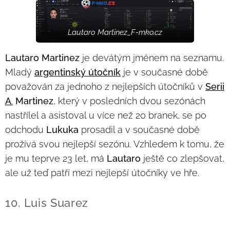
Lautaro Martinez_F-mko.cz
Lautaro Martinez
je devátým jménem na seznamu.
Mladý
argentinský útočník
je v současné době
považován za jednoho z nejlepších útočníků v
Serii
A
.
Martinez
, který v posledních dvou sezónách
nastřílel a asistoval u více než 20 branek, se po
odchodu
Lukuka
prosadil a v současné době
prožívá svou nejlepší sezónu. Vzhledem k tomu, že
je mu teprve 23 let, má
Lautaro
ještě co zlepšovat,
ale už teď patří mezi nejlepší útočníky ve hře.
10. Luis Suarez