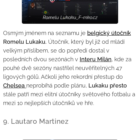
Romelu Lukaku_F-mko.cz
Osmým jménem na seznamu je
belgický útočník
Romelu Lukaku.
Útočník, který byl již od mládí
velkým příslibem, se do popředí dostal v
posledních dvou sezónách v
Interu Milán
, kde za
pouhé dvě sezóny nastřílel neuvěřitelných 47
ligových gólů. Ačkoli jeho rekordní přestup do
Chelsea
neprobíhá podle plánu,
Lukaku přesto
stále patří mezi elitní útočníky světového fotbalu a
mezi 10 nejlepších útočníků ve hře.
9. Lautaro Martinez