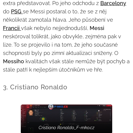
extra představovat. Po jeho odchodu z
Barcelony
do
PSG
se Messi postaral o to, že se z něj
několikrát zamotala hlava. Jeho působení ve
Francii
však nebylo nejjednodušší,
Messi
neskóroval tolikrát, jako obvykle, zejména pak v
lize. To se projevilo i na tom, že jeho současné
schopnosti byly po zimní aktualizaci sníženy. O
Messiho
kvalitách však stále nemůže být pochyb a
stále patří k nejlepším útočníkům ve hře.
3. Cristiano Ronaldo
Cristiano Ronaldo_F-mko.cz