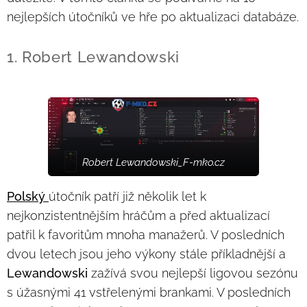
nejlepších útočníků ve hře po aktualizaci databáze.
1. Robert Lewandowski
Robert Lewandowski_F-mko.cz
Polský
útočník patří již několik let k
nejkonzistentnějším hráčům a před aktualizací
patřil k favoritům mnoha manažerů. V posledních
dvou letech jsou jeho výkony stále příkladnější a
Lewandowski
zažívá svou nejlepší ligovou sezónu
s úžasnými 41 vstřelenými brankami. V posledních