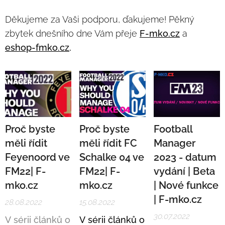
Děkujeme za Vaši podporu, ďakujeme! Pěkný
zbytek dnešního dne Vám přeje
F-mko.cz
a
eshop-fmko.cz
.
Proč byste
Proč byste
Football
měli řídit
měli řídit FC
Manager
Feyenoord ve
Schalke 04 ve
2023 - datum
FM22| F-
FM22| F-
vydání | Beta
mko.cz
mko.cz
| Nové funkce
| F-mko.cz
28.08.2022
15.08.2022
30.07.2022
V sérii článků o
V sérii článků o